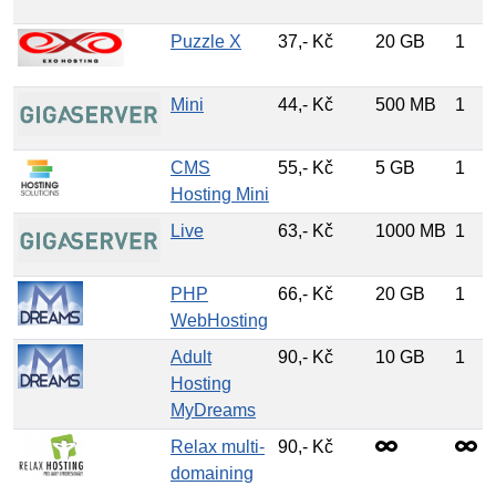
Puzzle X
37,- Kč
20 GB
1
Mini
44,- Kč
500 MB
1
CMS
55,- Kč
5 GB
1
Hosting Mini
Live
63,- Kč
1000 MB
1
PHP
66,- Kč
20 GB
1
WebHosting
Adult
90,- Kč
10 GB
1
Hosting
MyDreams
Relax multi-
90,- Kč
domaining