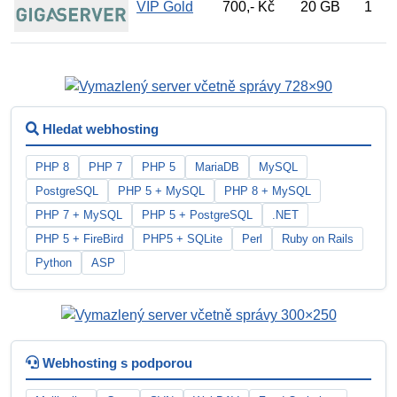
VIP Gold
700,- Kč
20 GB
1
Hledat webhosting
PHP 8
PHP 7
PHP 5
MariaDB
MySQL
PostgreSQL
PHP 5 + MySQL
PHP 8 + MySQL
PHP 7 + MySQL
PHP 5 + PostgreSQL
.NET
PHP 5 + FireBird
PHP5 + SQLite
Perl
Ruby on Rails
Python
ASP
Webhosting s podporou