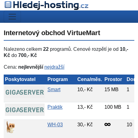
Internetový obchod VirtueMart
Nalezeno celkem
22
programů. Cenové rozpětí je od
10,-
Kč
do
700,- Kč
Cena:
nejlevnější
nejdražší
Poskytovatel
Program
Cena/měs.
Prostor
Dom
Smart
10,- Kč
15 MB
1
Praktik
13,- Kč
100 MB
1
WH-03
30,- Kč
10