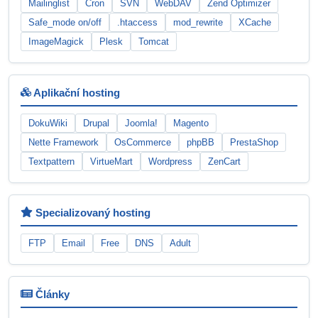
Mailinglist
Cron
SVN
WebDAV
Zend Optimizer
Safe_mode on/off
.htaccess
mod_rewrite
XCache
ImageMagick
Plesk
Tomcat
Aplikační hosting
DokuWiki
Drupal
Joomla!
Magento
Nette Framework
OsCommerce
phpBB
PrestaShop
Textpattern
VirtueMart
Wordpress
ZenCart
Specializovaný hosting
FTP
Email
Free
DNS
Adult
Články