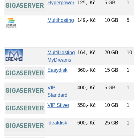
Hyperpower
125,- Kč
5 GB
1
Multihosting
149,- Kč
10 GB
5
MultiHosting
164,- Kč
20 GB
10
MyDreams
Easydisk
360,- Kč
15 GB
1
VIP
400,- Kč
5 GB
1
Standard
VIP Silver
550,- Kč
10 GB
1
Idealdisk
600,- Kč
25 GB
1