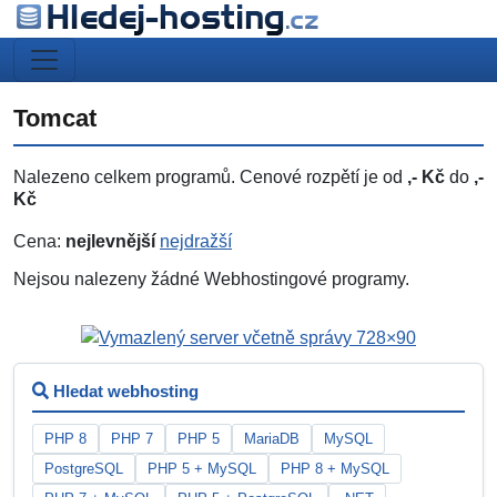
Tomcat
Nalezeno celkem
programů. Cenové rozpětí je od
,- Kč
do
,-
Kč
Cena:
nejlevnější
nejdražší
Nejsou nalezeny žádné Webhostingové programy.
Hledat webhosting
PHP 8
PHP 7
PHP 5
MariaDB
MySQL
PostgreSQL
PHP 5 + MySQL
PHP 8 + MySQL