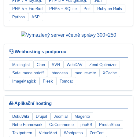
PHP 7 + MySQL
PHP 5 + PostgreSQL
.NET
PHP 5 + FireBird
PHP5 + SQLite
Perl
Ruby on Rails
Python
ASP
Webhosting s podporou
Mailinglist
Cron
SVN
WebDAV
Zend Optimizer
Safe_mode on/off
.htaccess
mod_rewrite
XCache
ImageMagick
Plesk
Tomcat
Aplikační hosting
DokuWiki
Drupal
Joomla!
Magento
Nette Framework
OsCommerce
phpBB
PrestaShop
Textpattern
VirtueMart
Wordpress
ZenCart