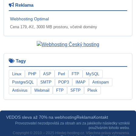
Reklama
Webhosting Optimal
Cena 179,-Kč, 3000 MB prostoru, včetně domény
Tagy
Linux
PHP
ASP
Perl
FTP
MySQL
PostgreSQL
SMTP
POP3
IMAP
Antispam
Antivirus
Webmail
FTP
SFTP
Plesk
VEDOS sleva až 70% na webhosting
Reklama
Kontakt
Provozovatel nezodpovídá za obsah ani za jakékoliv následky vzniklé
používáním tohoto webu.
Copyright © 2010 – 2025 Hledej-hosting.cz. Všechna práva vyhrazena.