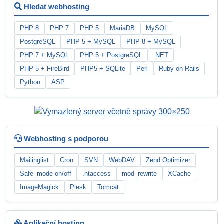
Hledat webhosting
PHP 8
PHP 7
PHP 5
MariaDB
MySQL
PostgreSQL
PHP 5 + MySQL
PHP 8 + MySQL
PHP 7 + MySQL
PHP 5 + PostgreSQL
.NET
PHP 5 + FireBird
PHP5 + SQLite
Perl
Ruby on Rails
Python
ASP
Webhosting s podporou
Mailinglist
Cron
SVN
WebDAV
Zend Optimizer
Safe_mode on/off
.htaccess
mod_rewrite
XCache
ImageMagick
Plesk
Tomcat
Aplikační hosting