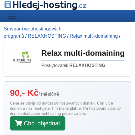
Srovnání webhostingových
programů
/
RELAXHOSTING
/
Relax multi-domaining
/
Relax multi-domaining
Poskytovatel:
RELAXHOSTING
90,- Kč
/ měsíčně
Cena se odvíjí od množství hostovaných domén. Čím více
domén u nás hostujete, tím méně platíte. Při hostování více 30
domén dostanete webhosting pouze za 3Kč.
Chci objednat