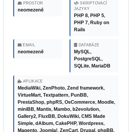
PROSTOR
SKRIPTOVACÍ
JAZYKY
neomezeně
PHP 8, PHP 5,
PHP 7, Ruby on
Rails
EMAIL
DATABÁZE
neomezeně
MySQL,
PostgreSQL,
SQLite, MariaDB
APLIKACE
MediaWiki, ZenPhoto, Zend framework,
VirtueMart, Textpattern, PunBB,
PrestaShop, phpRS, OsCommerce, Moodle,
miniBB, Mantis, Mambo, b2evolution,
Gallery2, FluxBB, DokuWiki, CMS Made
Simple, dAlbum, CakePHP, Wordpress,
Magento, Joomla!, ZenCart, Drupal, phpBB,