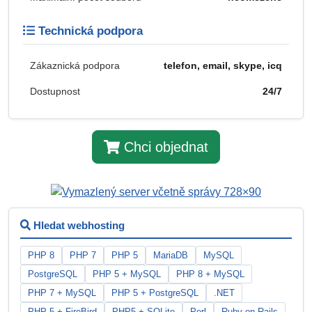
Technická podpora
Zákaznická podpora
telefon, email, skype, icq
Dostupnost
24/7
Chci objednat
Hledat webhosting
PHP 8
PHP 7
PHP 5
MariaDB
MySQL
PostgreSQL
PHP 5 + MySQL
PHP 8 + MySQL
PHP 7 + MySQL
PHP 5 + PostgreSQL
.NET
PHP 5 + FireBird
PHP5 + SQLite
Perl
Ruby on Rails