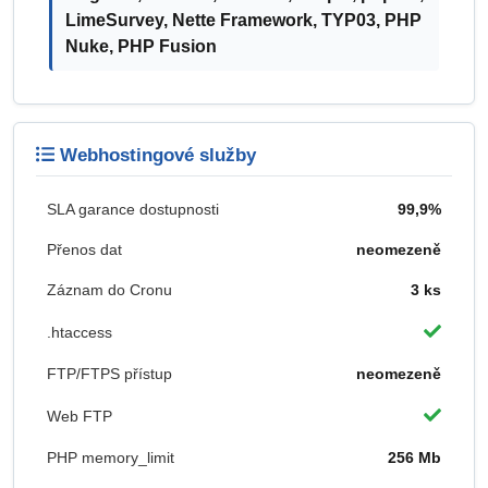
LimeSurvey, Nette Framework, TYP03, PHP
Nuke, PHP Fusion
Webhostingové služby
SLA garance dostupnosti
99,9%
Přenos dat
neomezeně
Záznam do Cronu
3 ks
.htaccess
FTP/FTPS přístup
neomezeně
Web FTP
PHP memory_limit
256 Mb