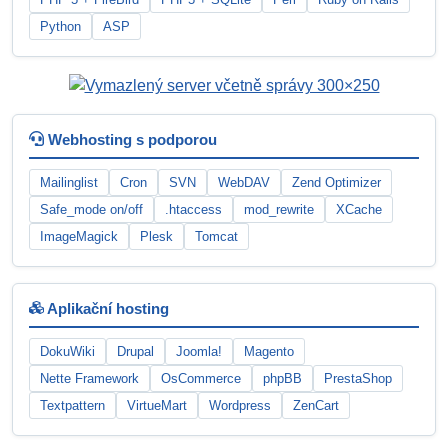
Python
ASP
Webhosting s podporou
Mailinglist
Cron
SVN
WebDAV
Zend Optimizer
Safe_mode on/off
.htaccess
mod_rewrite
XCache
ImageMagick
Plesk
Tomcat
Aplikační hosting
DokuWiki
Drupal
Joomla!
Magento
Nette Framework
OsCommerce
phpBB
PrestaShop
Textpattern
VirtueMart
Wordpress
ZenCart