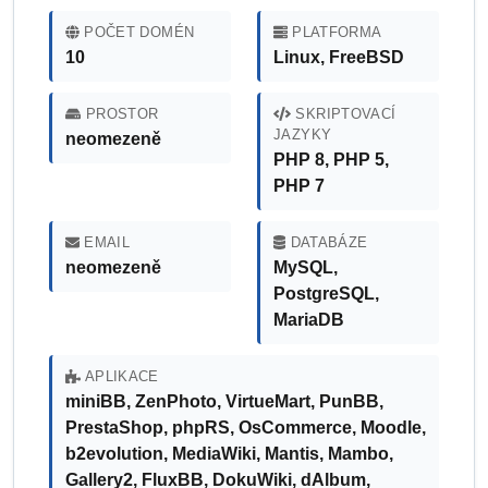
POČET DOMÉN
PLATFORMA
10
Linux, FreeBSD
PROSTOR
SKRIPTOVACÍ
JAZYKY
neomezeně
PHP 8, PHP 5,
PHP 7
EMAIL
DATABÁZE
neomezeně
MySQL,
PostgreSQL,
MariaDB
APLIKACE
miniBB, ZenPhoto, VirtueMart, PunBB,
PrestaShop, phpRS, OsCommerce, Moodle,
b2evolution, MediaWiki, Mantis, Mambo,
Gallery2, FluxBB, DokuWiki, dAlbum,