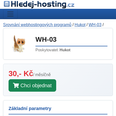
Srovnání webhostingových programů
/
Hukot
/
WH-03
/
WH-03
Poskytovatel:
Hukot
30,- Kč
/ měsíčně
Chci objednat
Základní parametry