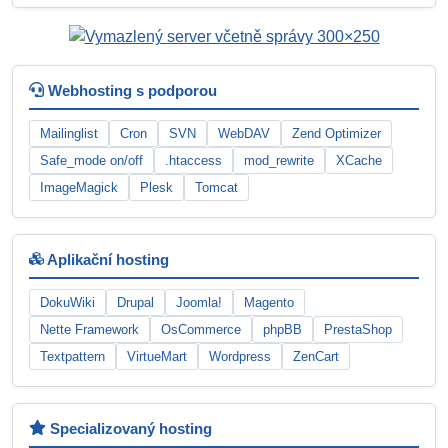
Webhosting s podporou
Mailinglist
Cron
SVN
WebDAV
Zend Optimizer
Safe_mode on/off
.htaccess
mod_rewrite
XCache
ImageMagick
Plesk
Tomcat
Aplikační hosting
DokuWiki
Drupal
Joomla!
Magento
Nette Framework
OsCommerce
phpBB
PrestaShop
Textpattern
VirtueMart
Wordpress
ZenCart
Specializovaný hosting