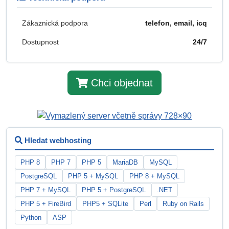
Zákaznická podpora
telefon, email, icq
Dostupnost
24/7
Chci objednat
Hledat webhosting
PHP 8
PHP 7
PHP 5
MariaDB
MySQL
PostgreSQL
PHP 5 + MySQL
PHP 8 + MySQL
PHP 7 + MySQL
PHP 5 + PostgreSQL
.NET
PHP 5 + FireBird
PHP5 + SQLite
Perl
Ruby on Rails
Python
ASP