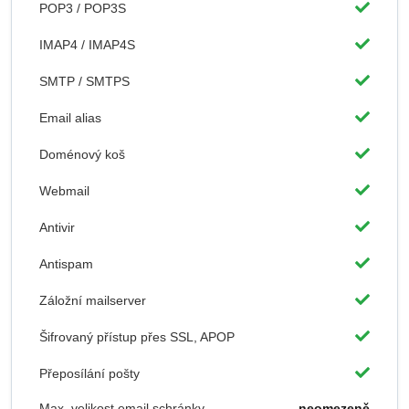
POP3 / POP3S
IMAP4 / IMAP4S
SMTP / SMTPS
Email alias
Doménový koš
Webmail
Antivir
Antispam
Záložní mailserver
Šifrovaný přístup přes SSL, APOP
Přeposílání pošty
Max. velikost email schránky
neomezeně