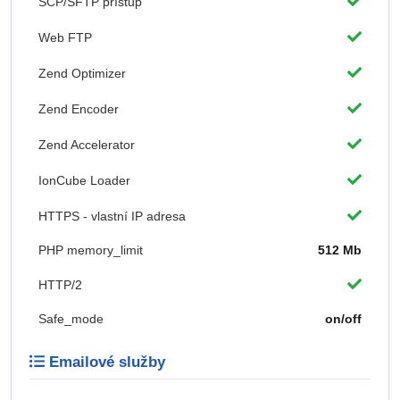
SCP/SFTP přístup
Web FTP
Zend Optimizer
Zend Encoder
Zend Accelerator
IonCube Loader
HTTPS - vlastní IP adresa
PHP memory_limit
512 Mb
HTTP/2
Safe_mode
on/off
Emailové služby