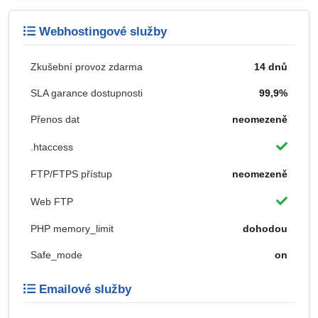
Webhostingové služby
Zkušební provoz zdarma
14 dnů
SLA garance dostupnosti
99,9%
Přenos dat
neomezeně
.htaccess
FTP/FTPS přístup
neomezeně
Web FTP
PHP memory_limit
dohodou
Safe_mode
on
Emailové služby