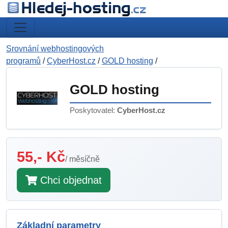
Srovnání webhostingových
programů
/
CyberHost.cz
/
GOLD hosting
/
GOLD hosting
Poskytovatel:
CyberHost.cz
55,- Kč
/ měsíčně
Chci objednat
Základní parametry