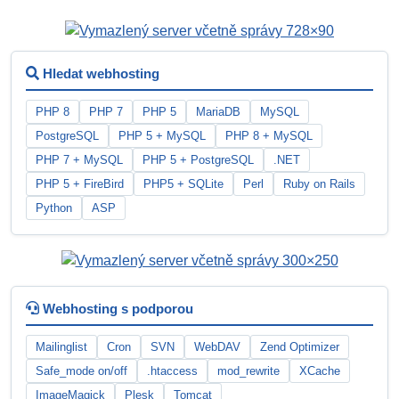
Hledat webhosting
PHP 8
PHP 7
PHP 5
MariaDB
MySQL
PostgreSQL
PHP 5 + MySQL
PHP 8 + MySQL
PHP 7 + MySQL
PHP 5 + PostgreSQL
.NET
PHP 5 + FireBird
PHP5 + SQLite
Perl
Ruby on Rails
Python
ASP
Webhosting s podporou
Mailinglist
Cron
SVN
WebDAV
Zend Optimizer
Safe_mode on/off
.htaccess
mod_rewrite
XCache
ImageMagick
Plesk
Tomcat