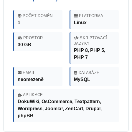
POČET DOMÉN
PLATFORMA
1
Linux
PROSTOR
SKRIPTOVACÍ
JAZYKY
30 GB
PHP 8, PHP 5,
PHP 7
EMAIL
DATABÁZE
neomezeně
MySQL
APLIKACE
DokuWiki, OsCommerce, Textpattern,
Wordpress, Joomla!, ZenCart, Drupal,
phpBB