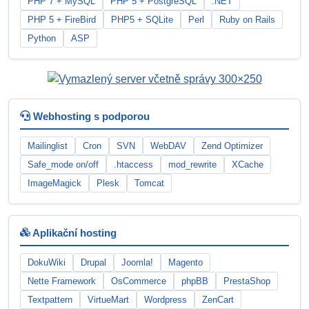
PHP 7 + MySQL
PHP 5 + PostgreSQL
.NET
PHP 5 + FireBird
PHP5 + SQLite
Perl
Ruby on Rails
Python
ASP
Webhosting s podporou
Mailinglist
Cron
SVN
WebDAV
Zend Optimizer
Safe_mode on/off
.htaccess
mod_rewrite
XCache
ImageMagick
Plesk
Tomcat
Aplikační hosting
DokuWiki
Drupal
Joomla!
Magento
Nette Framework
OsCommerce
phpBB
PrestaShop
Textpattern
VirtueMart
Wordpress
ZenCart