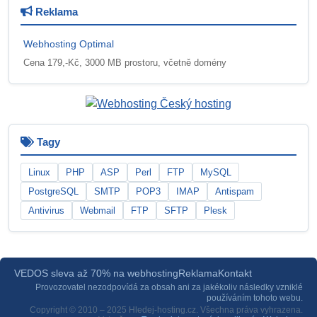
Reklama
Webhosting Optimal
Cena 179,-Kč, 3000 MB prostoru, včetně domény
Tagy
Linux
PHP
ASP
Perl
FTP
MySQL
PostgreSQL
SMTP
POP3
IMAP
Antispam
Antivirus
Webmail
FTP
SFTP
Plesk
VEDOS sleva až 70% na webhosting
Reklama
Kontakt
Provozovatel nezodpovídá za obsah ani za jakékoliv následky vzniklé
používáním tohoto webu.
Copyright © 2010 – 2025 Hledej-hosting.cz. Všechna práva vyhrazena.