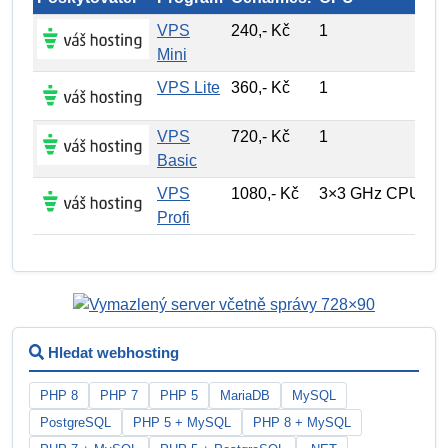
VPS
240,- Kč
1
10
Mini
VPS Lite
360,- Kč
1
20
VPS
720,- Kč
1
40
Basic
VPS
1080,- Kč
3×3 GHz CPU
60
Profi
Hledat webhosting
PHP 8
PHP 7
PHP 5
MariaDB
MySQL
PostgreSQL
PHP 5 + MySQL
PHP 8 + MySQL