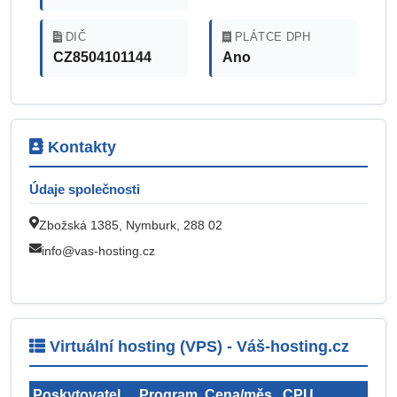
DIČ
PLÁTCE DPH
CZ8504101144
Ano
Kontakty
Údaje společnosti
Zbožská 1385, Nymburk, 288 02
info@vas-hosting.cz
Virtuální hosting (VPS) - Váš-hosting.cz
Poskytovatel
Program
Cena/měs.
CPU
Pr