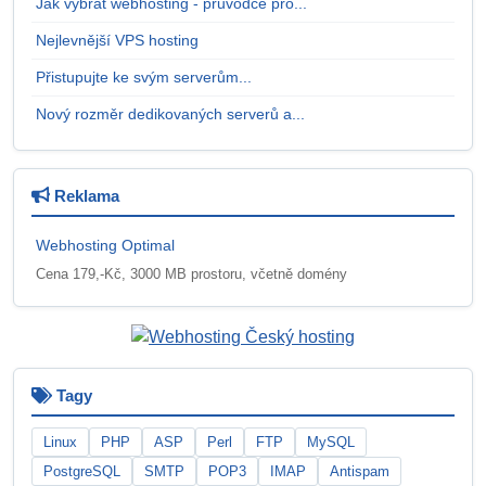
Jak vybrat webhosting - průvodce pro...
Nejlevnější VPS hosting
Přistupujte ke svým serverům...
Nový rozměr dedikovaných serverů a...
Reklama
Webhosting Optimal
Cena 179,-Kč, 3000 MB prostoru, včetně domény
Tagy
Linux
PHP
ASP
Perl
FTP
MySQL
PostgreSQL
SMTP
POP3
IMAP
Antispam