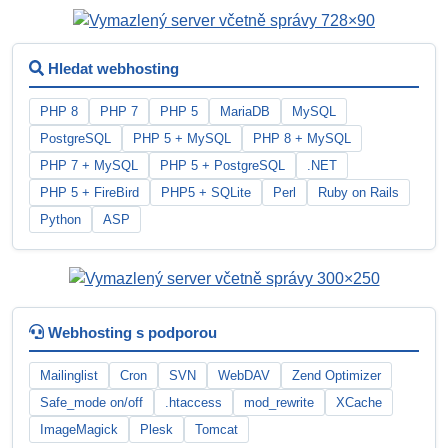
Hledat webhosting
PHP 8
PHP 7
PHP 5
MariaDB
MySQL
PostgreSQL
PHP 5 + MySQL
PHP 8 + MySQL
PHP 7 + MySQL
PHP 5 + PostgreSQL
.NET
PHP 5 + FireBird
PHP5 + SQLite
Perl
Ruby on Rails
Python
ASP
Webhosting s podporou
Mailinglist
Cron
SVN
WebDAV
Zend Optimizer
Safe_mode on/off
.htaccess
mod_rewrite
XCache
ImageMagick
Plesk
Tomcat