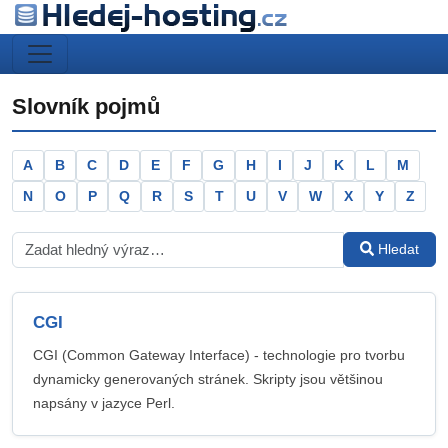
Slovník pojmů
A
B
C
D
E
F
G
H
I
J
K
L
M
N
O
P
Q
R
S
T
U
V
W
X
Y
Z
Hledat
CGI
CGI (Common Gateway Interface) - technologie pro tvorbu
dynamicky generovaných stránek. Skripty jsou většinou
napsány v jazyce Perl.