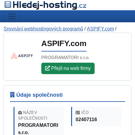
Srovnání webhostingových programů
/
ASPIFY.com
/
ASPIFY.com
PROGRAMATORI s.r.o.
Přejít na web firmy
Údaje společnosti
NÁZEV
IČO
SPOLEČNOSTI
02407116
PROGRAMATORI
s.r.o.