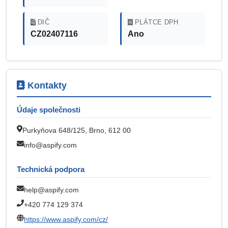
DIČ
PLÁTCE DPH
CZ02407116
Ano
Kontakty
Údaje společnosti
Purkyňova 648/125, Brno, 612 00
info@aspify.com
Technická podpora
help@aspify.com
+420 774 129 374
https://www.aspify.com/cz/