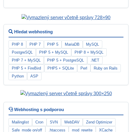
Hledat webhosting
PHP 8
PHP 7
PHP 5
MariaDB
MySQL
PostgreSQL
PHP 5 + MySQL
PHP 8 + MySQL
PHP 7 + MySQL
PHP 5 + PostgreSQL
.NET
PHP 5 + FireBird
PHP5 + SQLite
Perl
Ruby on Rails
Python
ASP
Webhosting s podporou
Mailinglist
Cron
SVN
WebDAV
Zend Optimizer
Safe_mode on/off
.htaccess
mod_rewrite
XCache