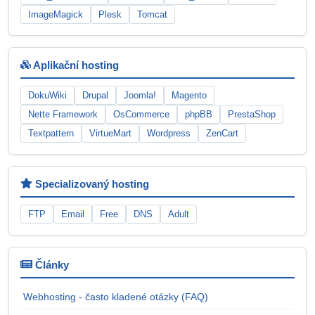
ImageMagick
Plesk
Tomcat
Aplikační hosting
DokuWiki
Drupal
Joomla!
Magento
Nette Framework
OsCommerce
phpBB
PrestaShop
Textpattern
VirtueMart
Wordpress
ZenCart
Specializovaný hosting
FTP
Email
Free
DNS
Adult
Články
Webhosting - často kladené otázky (FAQ)