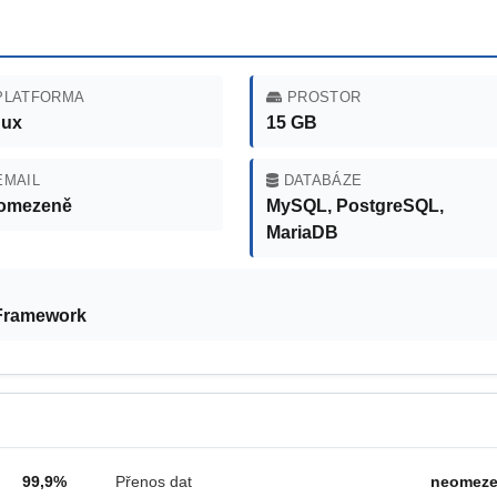
LATFORMA
PROSTOR
nux
15 GB
MAIL
DATABÁZE
omezeně
MySQL, PostgreSQL,
MariaDB
 Framework
99,9%
Přenos dat
neomez