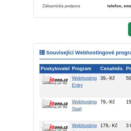
Zákaznická podpora
telefon, ema
Související Webhostingové progr
Poskytovatel
Program
Cena/měs.
Pr
Webhosting
39,- Kč
5
Entry
Webhosting
79,- Kč
1
Start
Webhosting
179,- Kč
3