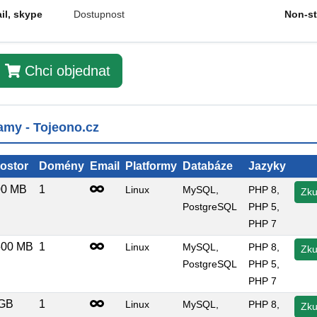
il, skype
Dostupnost
Non-s
Chci objednat
amy - Tojeono.cz
ostor
Domény
Email
Platformy
Databáze
Jazyky
00 MB
1
Linux
MySQL,
PHP 8
,
Zku
PostgreSQL
PHP 5
,
PHP 7
500 MB
1
Linux
MySQL,
PHP 8
,
Zku
PostgreSQL
PHP 5
,
PHP 7
 GB
1
Linux
MySQL,
PHP 8
,
Zku