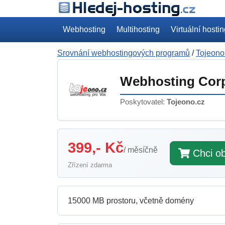
Webhosting
Multihosting
Virtuální hosti
Srovnání webhostingových programů
/
Tojeono
Webhosting Cor
Poskytovatel:
Tojeono.cz
399,- Kč
/ měsíčně
Chci ob
Zřízení zdarma
15000 MB prostoru, včetně domény