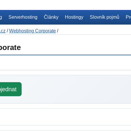
ng
Serverhosting
Články
Hostingy
Slovník pojmů
Pr
.cz
/
Webhosting Corporate
/
porate
jednat