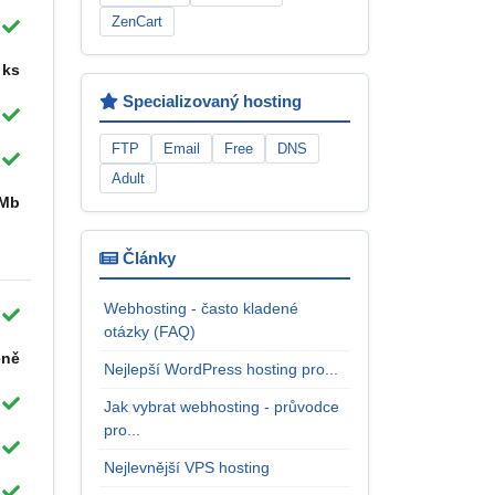
ZenCart
 ks
Specializovaný hosting
FTP
Email
Free
DNS
Adult
 Mb
Články
Webhosting - často kladené
otázky (FAQ)
eně
Nejlepší WordPress hosting pro...
Jak vybrat webhosting - průvodce
pro...
Nejlevnější VPS hosting