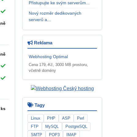
Přistupujte ke svým serverům...
Nový rozměr dedikovaných
serverů a...
eně
Reklama
eně
Webhosting Optimal
Cena 179,-Kč, 3000 MB prostoru,
včetně domény
Tagy
 ks
Linux
PHP
ASP
Perl
FTP
MySQL
PostgreSQL
SMTP
POP3
IMAP