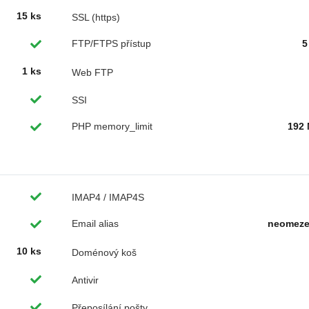
15 ks
SSL (https)
FTP/FTPS přístup
5
1 ks
Web FTP
SSI
PHP memory_limit
192
IMAP4 / IMAP4S
Email alias
neomez
10 ks
Doménový koš
Antivir
Přeposílání pošty