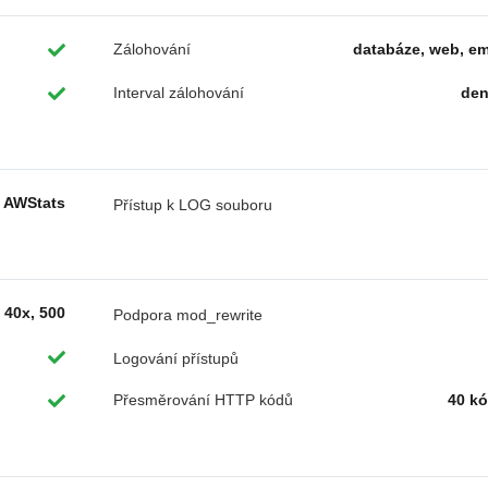
Zálohování
databáze, web, em
Interval zálohování
de
AWStats
Přístup k LOG souboru
40x, 500
Podpora mod_rewrite
Logování přístupů
Přesměrování HTTP kódů
40 k