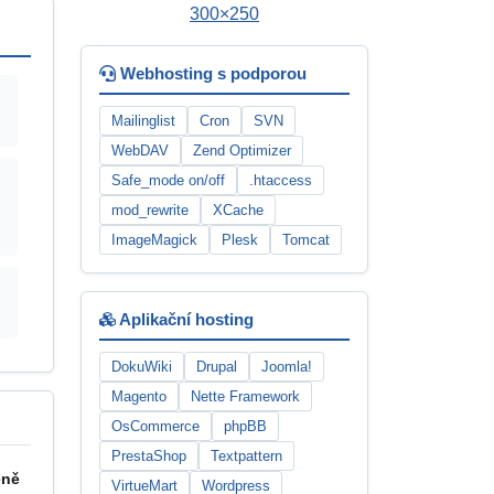
Webhosting s podporou
Mailinglist
Cron
SVN
WebDAV
Zend Optimizer
Safe_mode on/off
.htaccess
mod_rewrite
XCache
ImageMagick
Plesk
Tomcat
Aplikační hosting
DokuWiki
Drupal
Joomla!
Magento
Nette Framework
OsCommerce
phpBB
PrestaShop
Textpattern
eně
VirtueMart
Wordpress