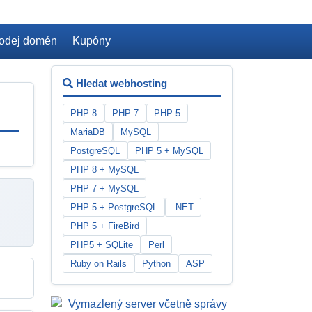
odej domén
Kupóny
Hledat webhosting
PHP 8
PHP 7
PHP 5
MariaDB
MySQL
PostgreSQL
PHP 5 + MySQL
PHP 8 + MySQL
PHP 7 + MySQL
PHP 5 + PostgreSQL
.NET
PHP 5 + FireBird
PHP5 + SQLite
Perl
Ruby on Rails
Python
ASP