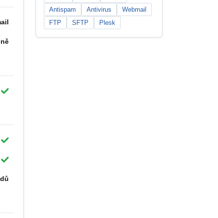
Antispam
Antivirus
Webmail
ail
FTP
SFTP
Plesk
nně
ódů