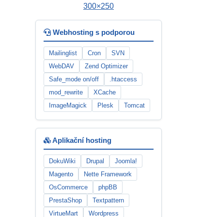
Webhosting s podporou
Mailinglist
Cron
SVN
WebDAV
Zend Optimizer
Safe_mode on/off
.htaccess
mod_rewrite
XCache
ImageMagick
Plesk
Tomcat
Aplikační hosting
DokuWiki
Drupal
Joomla!
Magento
Nette Framework
OsCommerce
phpBB
PrestaShop
Textpattern
VirtueMart
Wordpress