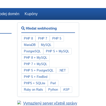
odej domén
Kupóny
Hledat webhosting
PHP 8
PHP 7
PHP 5
MariaDB
MySQL
PostgreSQL
PHP 5 + MySQL
PHP 8 + MySQL
PHP 7 + MySQL
PHP 5 + PostgreSQL
.NET
PHP 5 + FireBird
PHP5 + SQLite
Perl
Ruby on Rails
Python
ASP