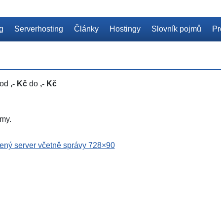
ng
Serverhosting
Články
Hostingy
Slovník pojmů
Pr
 od
,- Kč
do
,- Kč
my.