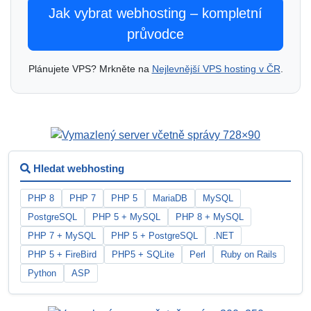
Jak vybrat webhosting – kompletní
průvodce
Plánujete VPS? Mrkněte na
Nejlevnější VPS hosting v ČR
.
Hledat webhosting
PHP 8
PHP 7
PHP 5
MariaDB
MySQL
PostgreSQL
PHP 5 + MySQL
PHP 8 + MySQL
PHP 7 + MySQL
PHP 5 + PostgreSQL
.NET
PHP 5 + FireBird
PHP5 + SQLite
Perl
Ruby on Rails
Python
ASP