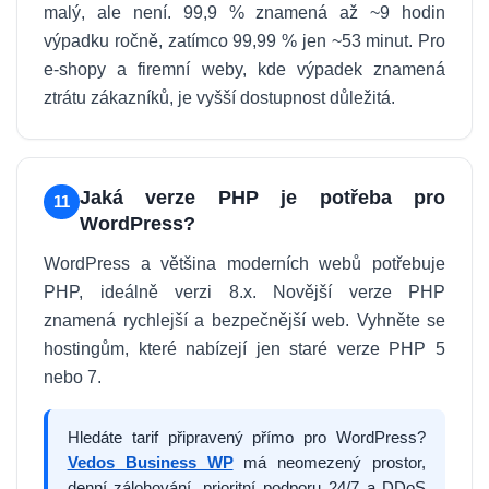
malý, ale není. 99,9 % znamená až ~9 hodin
výpadku ročně, zatímco 99,99 % jen ~53 minut. Pro
e-shopy a firemní weby, kde výpadek znamená
ztrátu zákazníků, je vyšší dostupnost důležitá.
Jaká verze PHP je potřeba pro
11
WordPress?
WordPress a většina moderních webů potřebuje
PHP, ideálně verzi 8.x. Novější verze PHP
znamená rychlejší a bezpečnější web. Vyhněte se
hostingům, které nabízejí jen staré verze PHP 5
nebo 7.
Hledáte tarif připravený přímo pro WordPress?
Vedos Business WP
má neomezený prostor,
denní zálohování, prioritní podporu 24/7 a DDoS