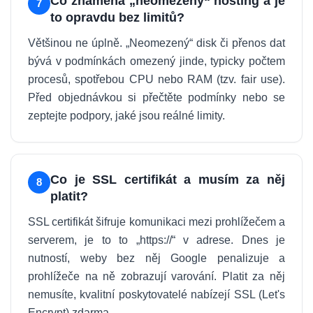
Co znamená „neomezený“ hosting a je
7
to opravdu bez limitů?
Většinou ne úplně. „Neomezený“ disk či přenos dat
bývá v podmínkách omezený jinde, typicky počtem
procesů, spotřebou CPU nebo RAM (tzv. fair use).
Před objednávkou si přečtěte podmínky nebo se
zeptejte podpory, jaké jsou reálné limity.
Co je SSL certifikát a musím za něj
8
platit?
SSL certifikát šifruje komunikaci mezi prohlížečem a
serverem, je to to „https://“ v adrese. Dnes je
nutností, weby bez něj Google penalizuje a
prohlížeče na ně zobrazují varování. Platit za něj
nemusíte, kvalitní poskytovatelé nabízejí SSL (Let's
Encrypt) zdarma.