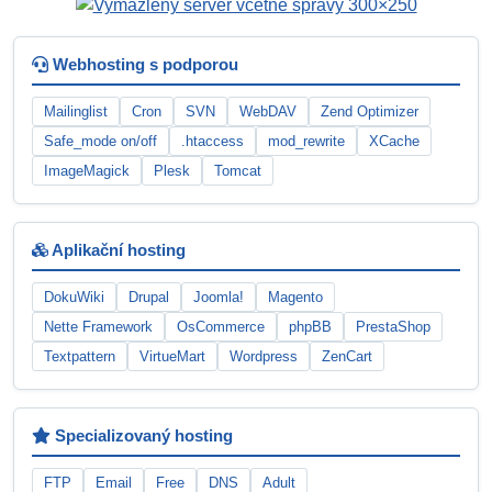
Webhosting s podporou
Mailinglist
Cron
SVN
WebDAV
Zend Optimizer
Safe_mode on/off
.htaccess
mod_rewrite
XCache
ImageMagick
Plesk
Tomcat
Aplikační hosting
DokuWiki
Drupal
Joomla!
Magento
Nette Framework
OsCommerce
phpBB
PrestaShop
Textpattern
VirtueMart
Wordpress
ZenCart
Specializovaný hosting
FTP
Email
Free
DNS
Adult