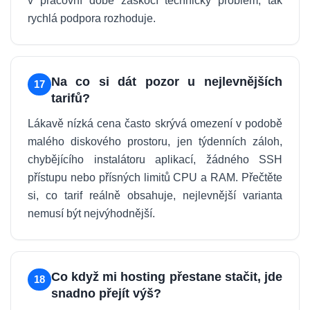
v pracovní době zaskočí technický problém, tak
rychlá podpora rozhoduje.
Na co si dát pozor u nejlevnějších
17
tarifů?
Lákavě nízká cena často skrývá omezení v podobě
malého diskového prostoru, jen týdenních záloh,
chybějícího instalátoru aplikací, žádného SSH
přístupu nebo přísných limitů CPU a RAM. Přečtěte
si, co tarif reálně obsahuje, nejlevnější varianta
nemusí být nejvýhodnější.
Co když mi hosting přestane stačit, jde
18
snadno přejít výš?