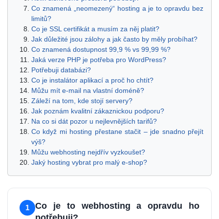
Co znamená „neomezený“ hosting a je to opravdu bez
limitů?
Co je SSL certifikát a musím za něj platit?
Jak důležité jsou zálohy a jak často by měly probíhat?
Co znamená dostupnost 99,9 % vs 99,99 %?
Jaká verze PHP je potřeba pro WordPress?
Potřebuji databázi?
Co je instalátor aplikací a proč ho chtít?
Můžu mít e-mail na vlastní doméně?
Záleží na tom, kde stojí servery?
Jak poznám kvalitní zákaznickou podporu?
Na co si dát pozor u nejlevnějších tarifů?
Co když mi hosting přestane stačit – jde snadno přejít
výš?
Můžu webhosting nejdřív vyzkoušet?
Jaký hosting vybrat pro malý e-shop?
Co je to webhosting a opravdu ho
1
potřebuji?