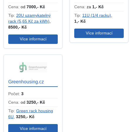
Cena:
od
7000,- Kč
Cena:
za
1,- Kč
Tip:
20U uzamykatelný
Tip:
11U (1/4 racku)
,
rack (5,65 Kč za kWh)
,
1,- Kč
8500,- Kč
Více informací
Více informací
Greenhousing.cz
Počet:
3
Cena:
od
3250,- Kč
Tip:
Green rack housing
6U
,
3250,- Kč
Více informací