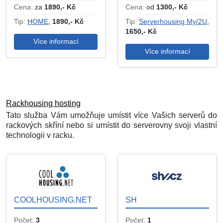
Cena:
za
1890,- Kč
Cena:
od
1300,- Kč
Tip:
HOME
,
1890,- Kč
Tip:
Serverhousing My/2U
,
1650,- Kč
Více informací
Více informací
Rackhousing hosting
Tato služba Vám umožňuje umístit více Vašich serverů do
rackových skříní nebo si umístit do serverovny svoji vlastní
technologii v racku.
COOLHOUSING.NET
SH
Počet:
3
Počet:
1