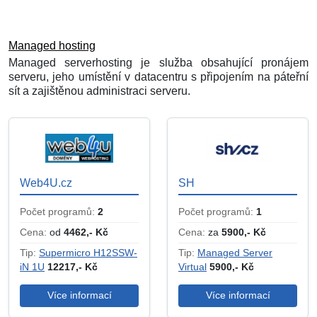
Managed hosting
Managed serverhosting je služba obsahující pronájem
serveru, jeho umístění v datacentru s připojením na páteřní
sít a zajištěnou administraci serveru.
Web4U.cz
SH
Počet programů:
2
Počet programů:
1
Cena:
od
4462,- Kč
Cena:
za
5900,- Kč
Tip:
Supermicro H12SSW-
Tip:
Managed Server
iN 1U
12217,- Kč
Virtual
5900,- Kč
Více informací
Více informací