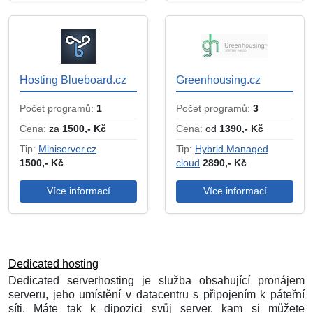
Hosting Blueboard.cz
Greenhousing.cz
Počet programů:
1
Počet programů:
3
Cena:
za
1500,- Kč
Cena:
od
1390,- Kč
Tip:
Miniserver.cz
Tip:
Hybrid Managed
1500,- Kč
cloud
2890,- Kč
Více informací
Více informací
Dedicated hosting
Dedicated serverhosting je služba obsahující pronájem
serveru, jeho umístění v datacentru s připojením k páteřní
síti. Máte tak k dipozici svůj server, kam si můžete