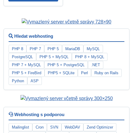
Hledat webhosting
PHP 8
PHP 7
PHP 5
MariaDB
MySQL
PostgreSQL
PHP 5 + MySQL
PHP 8 + MySQL
PHP 7 + MySQL
PHP 5 + PostgreSQL
.NET
PHP 5 + FireBird
PHP5 + SQLite
Perl
Ruby on Rails
Python
ASP
Webhosting s podporou
Mailinglist
Cron
SVN
WebDAV
Zend Optimizer