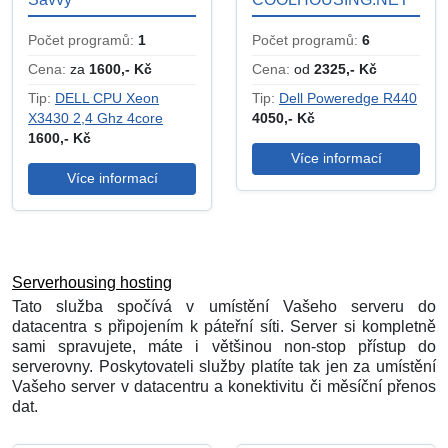
Počet programů:
1
Počet programů:
6
Cena:
za
1600,- Kč
Cena:
od
2325,- Kč
Tip:
DELL CPU Xeon
Tip:
Dell Poweredge R440
X3430 2,4 Ghz 4core
4050,- Kč
1600,- Kč
Více informací
Více informací
Serverhousing hosting
Tato služba spočívá v umístění Vašeho serveru do
datacentra s připojením k páteřní síti. Server si kompletně
sami spravujete, máte i většinou non-stop přístup do
serverovny. Poskytovateli služby platíte tak jen za umístění
Vašeho server v datacentru a konektivitu či měsíční přenos
dat.