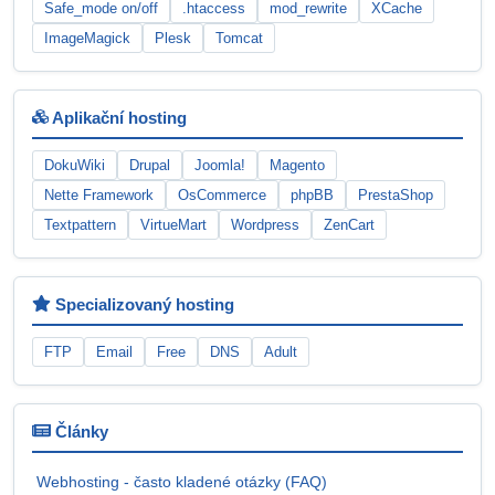
Safe_mode on/off
.htaccess
mod_rewrite
XCache
ImageMagick
Plesk
Tomcat
Aplikační hosting
DokuWiki
Drupal
Joomla!
Magento
Nette Framework
OsCommerce
phpBB
PrestaShop
Textpattern
VirtueMart
Wordpress
ZenCart
Specializovaný hosting
FTP
Email
Free
DNS
Adult
Články
Webhosting - často kladené otázky (FAQ)