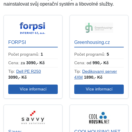
nainstalovat svůj operační systém a libovolné služby.
FORPSI
Greenhousing.cz
Počet programů:
1
Počet programů:
5
Cena:
za
3090,- Kč
Cena:
od
990,- Kč
Tip:
Dell PE R250
Tip:
Dedikovaný server
3090,- Kč
4XM
1890,- Kč
Více informací
Více informací
Savvy
COOLHOUSING.NET