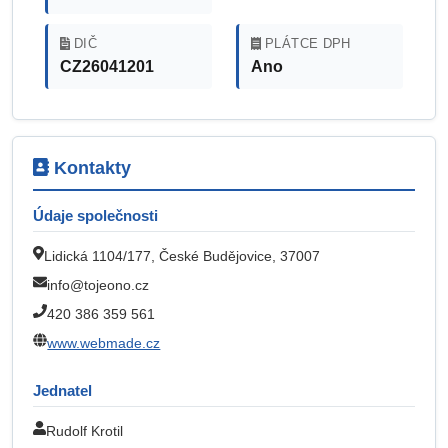
DIČ
PLÁTCE DPH
CZ26041201
Ano
Kontakty
Údaje společnosti
Lidická 1104/177, České Budějovice, 37007
info@tojeono.cz
420 386 359 561
www.webmade.cz
Jednatel
Rudolf Krotil