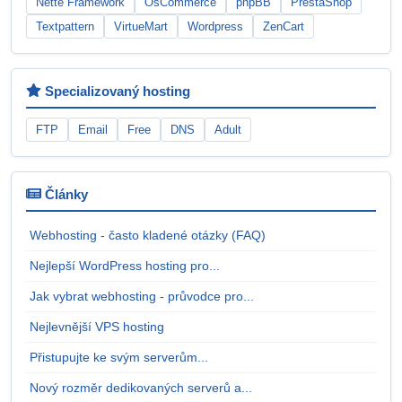
Nette Framework
OsCommerce
phpBB
PrestaShop
Textpattern
VirtueMart
Wordpress
ZenCart
Specializovaný hosting
FTP
Email
Free
DNS
Adult
Články
Webhosting - často kladené otázky (FAQ)
Nejlepší WordPress hosting pro...
Jak vybrat webhosting - průvodce pro...
Nejlevnější VPS hosting
Přistupujte ke svým serverům...
Nový rozměr dedikovaných serverů a...