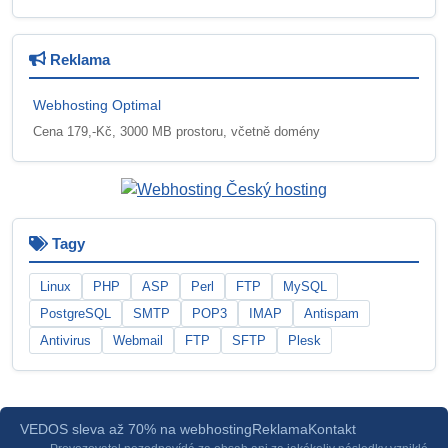
Reklama
Webhosting Optimal
Cena 179,-Kč, 3000 MB prostoru, včetně domény
Tagy
Linux
PHP
ASP
Perl
FTP
MySQL
PostgreSQL
SMTP
POP3
IMAP
Antispam
Antivirus
Webmail
FTP
SFTP
Plesk
VEDOS sleva až 70% na webhosting
Reklama
Kontakt