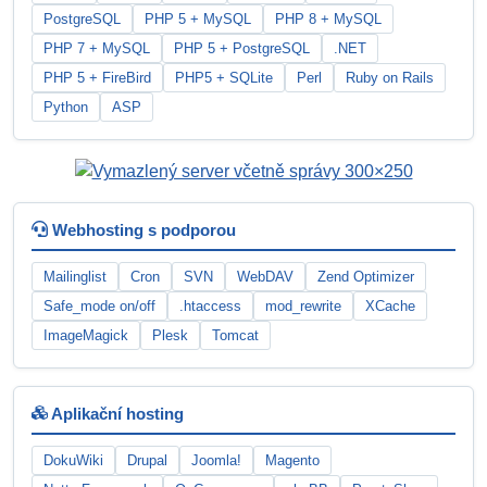
PostgreSQL
PHP 5 + MySQL
PHP 8 + MySQL
PHP 7 + MySQL
PHP 5 + PostgreSQL
.NET
PHP 5 + FireBird
PHP5 + SQLite
Perl
Ruby on Rails
Python
ASP
Webhosting s podporou
Mailinglist
Cron
SVN
WebDAV
Zend Optimizer
Safe_mode on/off
.htaccess
mod_rewrite
XCache
ImageMagick
Plesk
Tomcat
Aplikační hosting
DokuWiki
Drupal
Joomla!
Magento