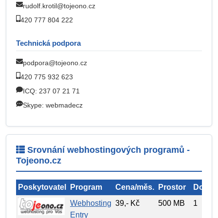
rudolf.krotil@tojeono.cz
420 777 804 222
Technická podpora
podpora@tojeono.cz
420 775 932 623
ICQ: 237 07 21 71
Skype: webmadecz
Srovnání webhostingových programů -
Tojeono.cz
Poskytovatel
Program
Cena/měs.
Prostor
Domé
Webhosting
39,- Kč
500 MB
1
Entry