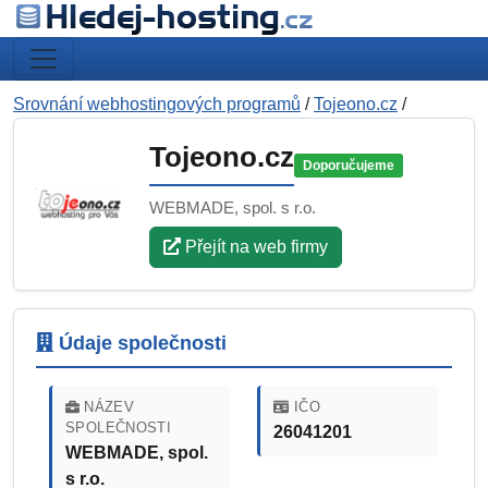
Srovnání webhostingových programů
/
Tojeono.cz
/
Tojeono.cz
Doporučujeme
WEBMADE, spol. s r.o.
Přejít na web firmy
Údaje společnosti
NÁZEV
IČO
SPOLEČNOSTI
26041201
WEBMADE, spol.
s r.o.