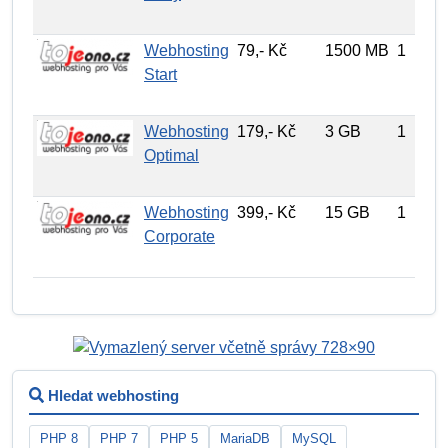
Webhosting
79,- Kč
1500 MB
1
Start
Webhosting
179,- Kč
3 GB
1
Optimal
Webhosting
399,- Kč
15 GB
1
Corporate
Hledat webhosting
PHP 8
PHP 7
PHP 5
MariaDB
MySQL