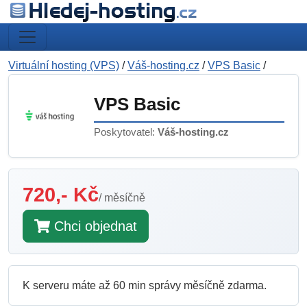
Virtuální hosting (VPS)
/
Váš-hosting.cz
/
VPS Basic
/
VPS Basic
Poskytovatel:
Váš-hosting.cz
720,- Kč
/ měsíčně
Chci objednat
K serveru máte až 60 min správy měsíčně zdarma.