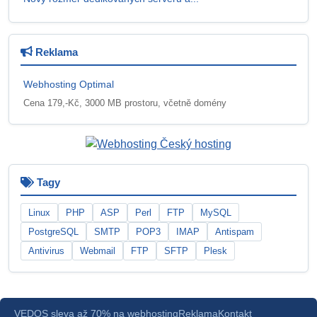
Reklama
Webhosting Optimal
Cena 179,-Kč, 3000 MB prostoru, včetně domény
Tagy
Linux
PHP
ASP
Perl
FTP
MySQL
PostgreSQL
SMTP
POP3
IMAP
Antispam
Antivirus
Webmail
FTP
SFTP
Plesk
VEDOS sleva až 70% na webhosting
Reklama
Kontakt