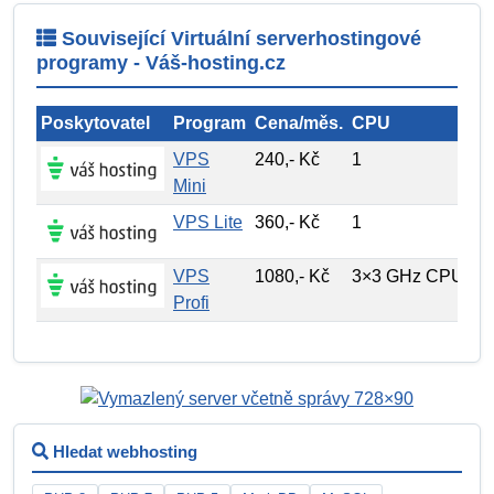
Související Virtuální serverhostingové
programy - Váš-hosting.cz
Poskytovatel
Program
Cena/měs.
CPU
Pr
VPS
240,- Kč
1
10
Mini
VPS Lite
360,- Kč
1
20
VPS
1080,- Kč
3×3 GHz CPU
60
Profi
Hledat webhosting