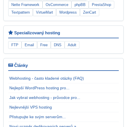
Nette Framework
OsCommerce
phpBB
PrestaShop
Textpattern
VirtueMart
Wordpress
ZenCart
Specializovaný hosting
FTP
Email
Free
DNS
Adult
Články
Webhosting - často kladené otázky (FAQ)
Nejlepší WordPress hosting pro...
Jak vybrat webhosting - průvodce pro...
Nejlevnější VPS hosting
Přistupujte ke svým serverům...
Nový rozměr dedikovaných serverů a...