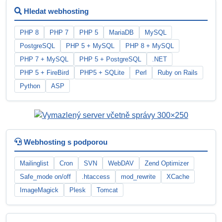
Hledat webhosting
PHP 8
PHP 7
PHP 5
MariaDB
MySQL
PostgreSQL
PHP 5 + MySQL
PHP 8 + MySQL
PHP 7 + MySQL
PHP 5 + PostgreSQL
.NET
PHP 5 + FireBird
PHP5 + SQLite
Perl
Ruby on Rails
Python
ASP
Webhosting s podporou
Mailinglist
Cron
SVN
WebDAV
Zend Optimizer
Safe_mode on/off
.htaccess
mod_rewrite
XCache
ImageMagick
Plesk
Tomcat