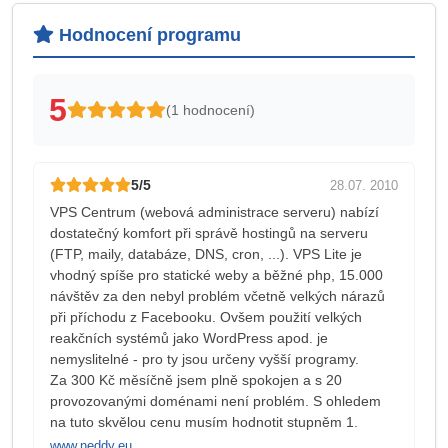
Hodnocení programu
5
(1 hodnocení)
5/5
28.07. 2010
VPS Centrum (webová administrace serveru) nabízí
dostatečný komfort při správě hostingů na serveru
(FTP, maily, databáze, DNS, cron, ...). VPS Lite je
vhodný spíše pro statické weby a běžné php, 15.000
návštěv za den nebyl problém včetně velkých nárazů
při příchodu z Facebooku. Ovšem použití velkých
reakčních systémů jako WordPress apod. je
nemyslitelné - pro ty jsou určeny vyšší programy.
Za 300 Kč měsíčně jsem plně spokojen a s 20
provozovanými doménami není problém. S ohledem
na tuto skvělou cenu musím hodnotit stupněm 1.
www.neddy.eu