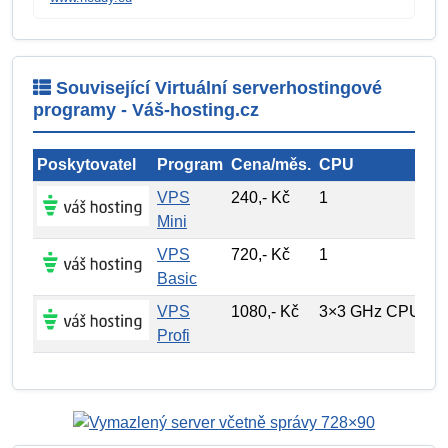
Související Virtuální serverhostingové
programy - Váš-hosting.cz
Poskytovatel
Program
Cena/měs.
CPU
Pr
VPS
240,- Kč
1
10
Mini
VPS
720,- Kč
1
40
Basic
VPS
1080,- Kč
3×3 GHz CPU
60
Profi