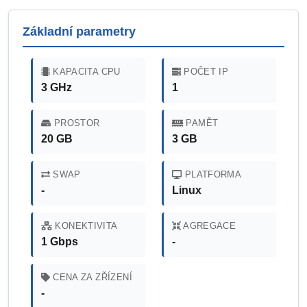
Základní parametry
KAPACITA CPU
POČET IP
3 GHz
1
PROSTOR
PAMĚT
20 GB
3 GB
SWAP
PLATFORMA
-
Linux
KONEKTIVITA
AGREGACE
1 Gbps
-
CENA ZA ZŘÍZENÍ
-