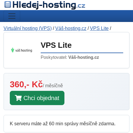
Virtuální hosting (VPS)
/
Váš-hosting.cz
/
VPS Lite
/
VPS Lite
Poskytovatel:
Váš-hosting.cz
360,- Kč
/ měsíčně
Chci objednat
K serveru máte až 60 min správy měsíčně zdarma.