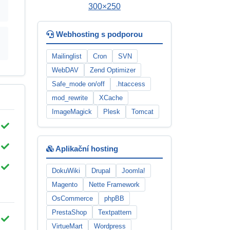
Webhosting s podporou
Mailinglist
Cron
SVN
WebDAV
Zend Optimizer
Safe_mode on/off
.htaccess
mod_rewrite
XCache
ImageMagick
Plesk
Tomcat
Aplikační hosting
DokuWiki
Drupal
Joomla!
Magento
Nette Framework
OsCommerce
phpBB
PrestaShop
Textpattern
VirtueMart
Wordpress