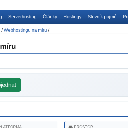
ng
Serverhosting
Články
Hostingy
Slovník pojmů
Pr
z
/
Webhostingu na míru
/
 míru
jednat
LATFORMA
PROSTOR