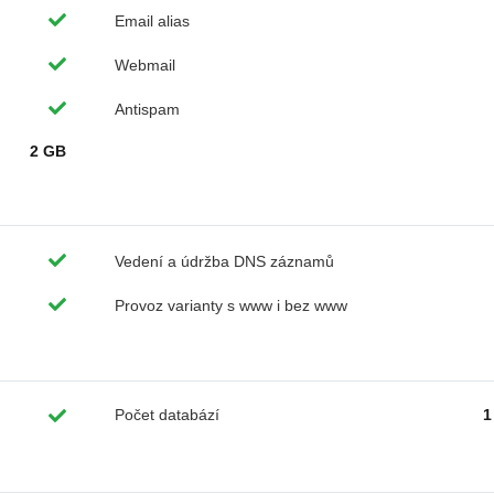
Email alias
Webmail
Antispam
2 GB
Vedení a údržba DNS záznamů
Provoz varianty s www i bez www
Počet databází
1