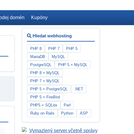
odej domén
Kupóny
Hledat webhosting
PHP 8
PHP 7
PHP 5
MariaDB
MySQL
PostgreSQL
PHP 5 + MySQL
PHP 8 + MySQL
PHP 7 + MySQL
PHP 5 + PostgreSQL
.NET
PHP 5 + FireBird
PHP5 + SQLite
Perl
Ruby on Rails
Python
ASP