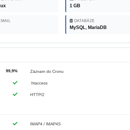
nux
1 GB
MAIL
DATABÁZE
MySQL, MariaDB
99,9%
Záznam do Cronu
.htaccess
HTTP/2
IMAP4 / IMAP4S