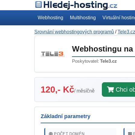
Webhosting
Multihosting
Virtuální hosti
Srovnání webhostingových programů
/
Tele3.c
Webhostingu na
Poskytovatel:
Tele3.cz
120,- Kč
Chci ob
/ měsíčně
Základní parametry
POČET DOMÉN
P