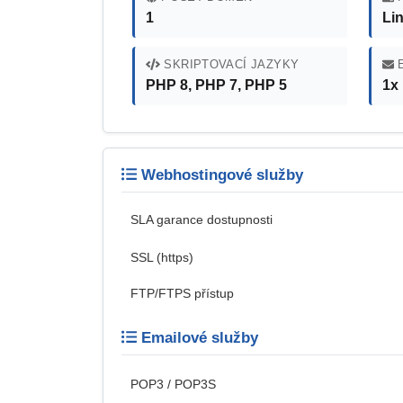
1
Li
SKRIPTOVACÍ JAZYKY
E
PHP 8, PHP 7, PHP 5
1x
Webhostingové služby
SLA garance dostupnosti
SSL (https)
FTP/FTPS přístup
Emailové služby
POP3 / POP3S