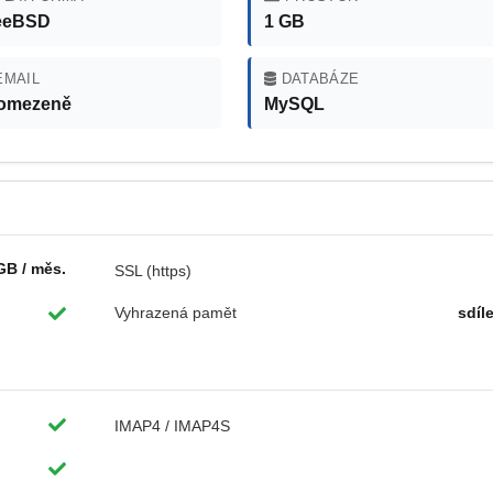
eeBSD
1 GB
MAIL
DATABÁZE
omezeně
MySQL
GB / měs.
SSL (https)
Vyhrazená pamět
sdíl
IMAP4 / IMAP4S