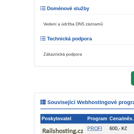
Doménové služby
Vedení a údržba DNS záznamů
Technická podpora
Zákaznická podpora
Související Webhostingové progra
Poskytovatel
Program
Cena/měs.
PROFI
600,- Kč