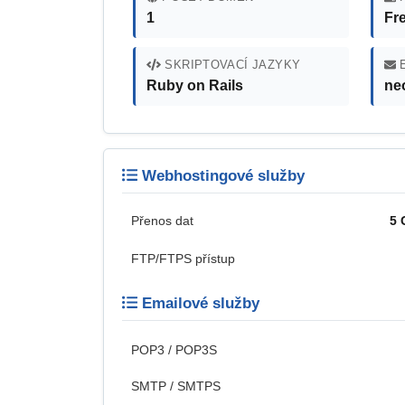
1
Fr
SKRIPTOVACÍ JAZYKY
E
Ruby on Rails
ne
Webhostingové služby
Přenos dat
5 
FTP/FTPS přístup
Emailové služby
POP3 / POP3S
SMTP / SMTPS