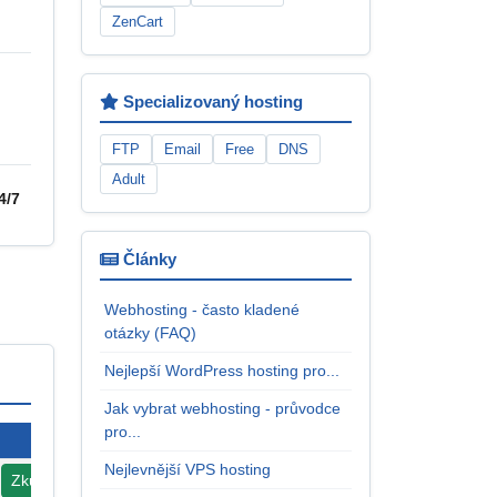
ZenCart
Specializovaný hosting
FTP
Email
Free
DNS
Adult
4/7
Články
Webhosting - často kladené
otázky (FAQ)
Nejlepší WordPress hosting pro...
Jak vybrat webhosting - průvodce
pro...
Nejlevnější VPS hosting
Zkusit