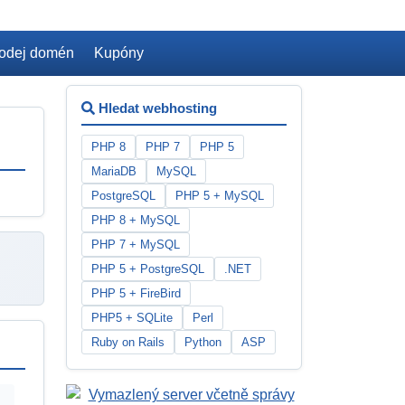
odej domén
Kupóny
Hledat webhosting
PHP 8
PHP 7
PHP 5
MariaDB
MySQL
PostgreSQL
PHP 5 + MySQL
PHP 8 + MySQL
PHP 7 + MySQL
PHP 5 + PostgreSQL
.NET
PHP 5 + FireBird
PHP5 + SQLite
Perl
Ruby on Rails
Python
ASP