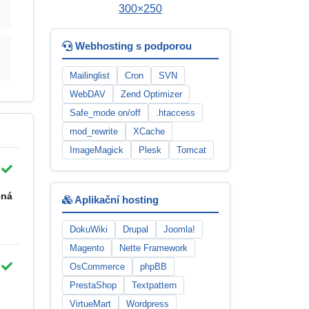
Webhosting s podporou
Mailinglist
Cron
SVN
WebDAV
Zend Optimizer
Safe_mode on/off
.htaccess
mod_rewrite
XCache
ImageMagick
Plesk
Tomcat
ená
Aplikační hosting
DokuWiki
Drupal
Joomla!
Magento
Nette Framework
OsCommerce
phpBB
PrestaShop
Textpattern
VirtueMart
Wordpress