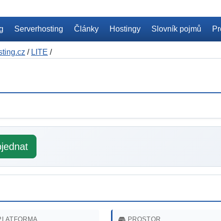
ng
Serverhosting
Články
Hostingy
Slovník pojmů
Pr
sting.cz
/
LITE
/
jednat
LATFORMA
PROSTOR