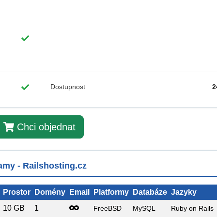
Dostupnost
2
Chci objednat
my - Railshosting.cz
Prostor
Domény
Email
Platformy
Databáze
Jazyky
10 GB
1
FreeBSD
MySQL
Ruby on Rails