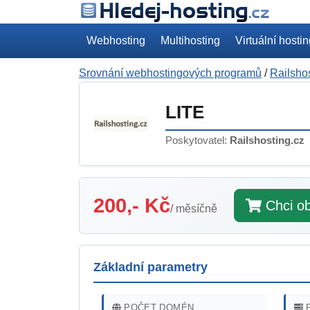
Webhosting
Multihosting
Virtuální hosti
Srovnání webhostingových programů
/
Railsho
LITE
Poskytovatel:
Railshosting.cz
200,- Kč
Chci ob
/ měsíčně
Základní parametry
POČET DOMÉN
P