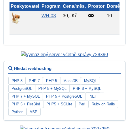
Poskytovatel
Program
Cena/měs.
Prostor
Domény
WH-03
30,- Kč
10
Hledat webhosting
PHP 8
PHP 7
PHP 5
MariaDB
MySQL
PostgreSQL
PHP 5 + MySQL
PHP 8 + MySQL
PHP 7 + MySQL
PHP 5 + PostgreSQL
.NET
PHP 5 + FireBird
PHP5 + SQLite
Perl
Ruby on Rails
Python
ASP