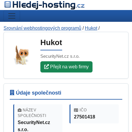
Srovnání webhostingových programů
/
Hukot
/
Hukot
SecurityNet.cz s.r.o.
Přejít na web firmy
Údaje společnosti
NÁZEV
IČO
SPOLEČNOSTI
27501418
SecurityNet.cz
s.r.o.