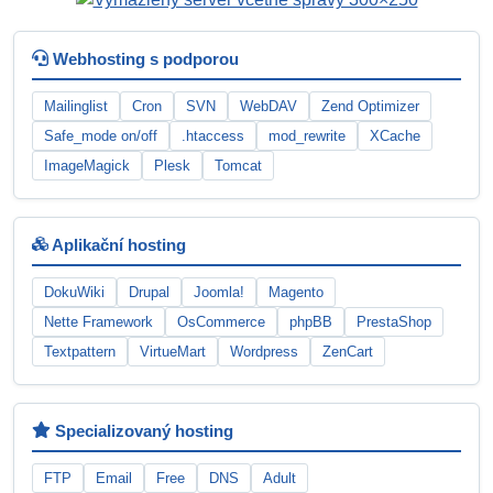
Webhosting s podporou
Mailinglist
Cron
SVN
WebDAV
Zend Optimizer
Safe_mode on/off
.htaccess
mod_rewrite
XCache
ImageMagick
Plesk
Tomcat
Aplikační hosting
DokuWiki
Drupal
Joomla!
Magento
Nette Framework
OsCommerce
phpBB
PrestaShop
Textpattern
VirtueMart
Wordpress
ZenCart
Specializovaný hosting
FTP
Email
Free
DNS
Adult