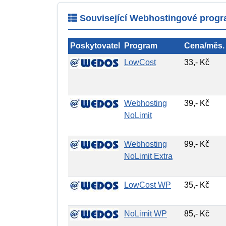
Související Webhostingové prog
Poskytovatel
Program
Cena/měs.
LowCost
33,- Kč
Webhosting
39,- Kč
NoLimit
Webhosting
99,- Kč
NoLimit Extra
LowCost WP
35,- Kč
NoLimit WP
85,- Kč