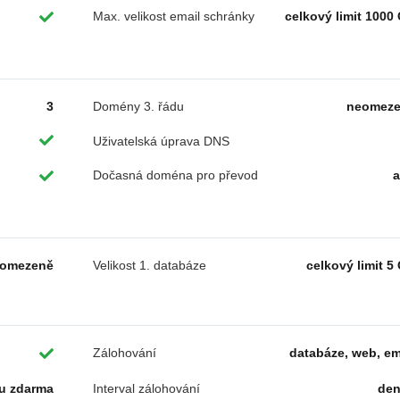
Max. velikost email schránky
celkový limit 1000
3
Domény 3. řádu
neomez
Uživatelská úprava DNS
Dočasná doména pro převod
omezeně
Velikost 1. databáze
celkový limit 5
Zálohování
databáze, web, em
u zdarma
Interval zálohování
de