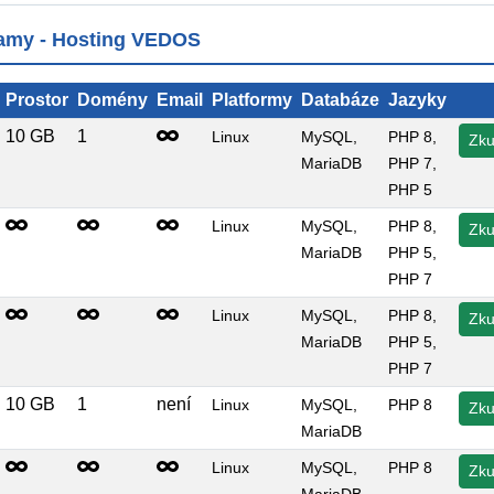
ramy - Hosting VEDOS
Prostor
Domény
Email
Platformy
Databáze
Jazyky
10 GB
1
Linux
MySQL,
PHP 8
,
Zku
MariaDB
PHP 7
,
PHP 5
Linux
MySQL,
PHP 8
,
Zku
MariaDB
PHP 5
,
PHP 7
Linux
MySQL,
PHP 8
,
Zku
MariaDB
PHP 5
,
PHP 7
10 GB
1
není
Linux
MySQL,
PHP 8
Zku
MariaDB
Linux
MySQL,
PHP 8
Zku