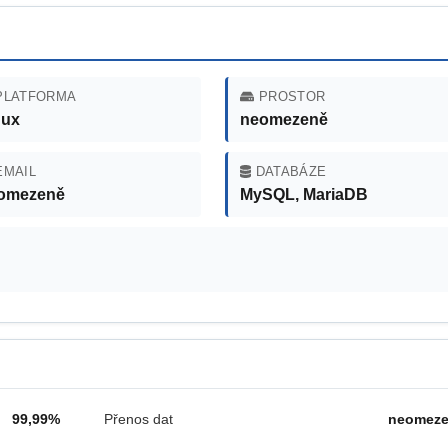
LATFORMA
PROSTOR
nux
neomezeně
MAIL
DATABÁZE
omezeně
MySQL, MariaDB
99,99%
Přenos dat
neomez