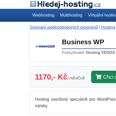
Webhosting
Multihosting
Virtuální hosti
Srovnání webhostingových programů
/
Hostin
Business WP
Poskytovatel:
Hosting VEDOS
1170,- Kč
Chci 
/ měsíčně
Hosting navržený speciálně pro WordPress
nároky