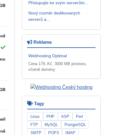
Přistupujte ke svým serverům...
 GB
Nový rozměr dedikovaných
serverů a...
eně
Reklama
Webhosting Optimal
ano
Cena 179,-Kč, 3000 MB prostoru,
včetně domény
 GB
Tagy
Linux
PHP
ASP
Perl
ail
FTP
MySQL
PostgreSQL
nně
SMTP
POP3
IMAP