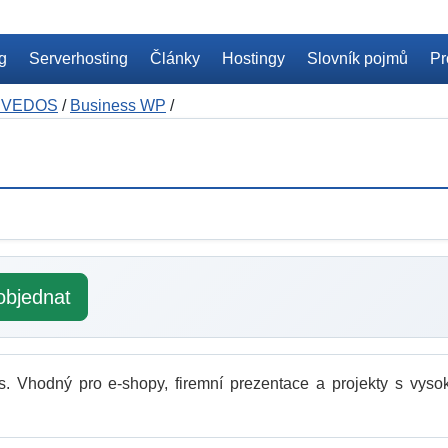
ng
Serverhosting
Články
Hostingy
Slovník pojmů
Pr
g VEDOS
/
Business WP
/
objednat
. Vhodný pro e-shopy, firemní prezentace a projekty s vyso