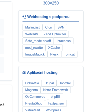
Webhosting s podporou
Mailinglist
Cron
SVN
WebDAV
Zend Optimizer
Safe_mode on/off
.htaccess
mod_rewrite
XCache
ImageMagick
Plesk
Tomcat
Aplikační hosting
DokuWiki
Drupal
Joomla!
Magento
Nette Framework
OsCommerce
phpBB
PrestaShop
Textpattern
eně
VirtueMart
Wordpress