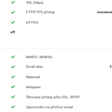
SSL (https)
FTP/FTPS přístup
neomez
HTTP/2
off
IMAP4 / IMAP4S
Email alias
3
Webmail
Antispam
Šifrovaný přístup přes SSL, APOP
Upozornění na příchozí email