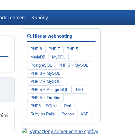
odej domén
Kupóny
Hledat webhosting
PHP 8
PHP 7
PHP 5
MariaDB
MySQL
PostgreSQL
PHP 5 + MySQL
PHP 8 + MySQL
PHP 7 + MySQL
PHP 5 + PostgreSQL
.NET
PHP 5 + FireBird
PHP5 + SQLite
Perl
Ruby on Rails
Python
ASP
kými