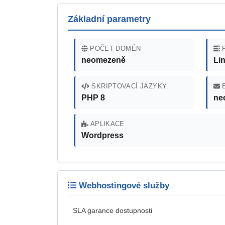
Základní parametry
POČET DOMÉN
P
neomezeně
Li
SKRIPTOVACÍ JAZYKY
E
PHP 8
ne
APLIKACE
Wordpress
Webhostingové služby
SLA garance dostupnosti