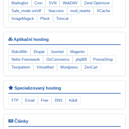
Mailinglist
Cron
SVN
WebDAV
Zend Optimizer
Safe_mode on/off
.htaccess
mod_rewrite
XCache
ImageMagick
Plesk
Tomcat
Aplikační hosting
DokuWiki
Drupal
Joomla!
Magento
Nette Framework
OsCommerce
phpBB
PrestaShop
Textpattern
VirtueMart
Wordpress
ZenCart
Specializovaný hosting
FTP
Email
Free
DNS
Adult
Články