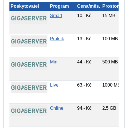
Poskytovatel
Program
Cena/měs.
Prostor
D
Smart
10,- Kč
15 MB
1
Praktik
13,- Kč
100 MB
1
Mini
44,- Kč
500 MB
1
Live
63,- Kč
1000 MB
1
Online
94,- Kč
2,5 GB
1