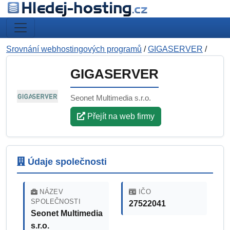
Srovnání webhostingových programů
/
GIGASERVER
/
GIGASERVER
Seonet Multimedia s.r.o.
Přejít na web firmy
Údaje společnosti
NÁZEV
IČO
SPOLEČNOSTI
27522041
Seonet Multimedia
s.r.o.