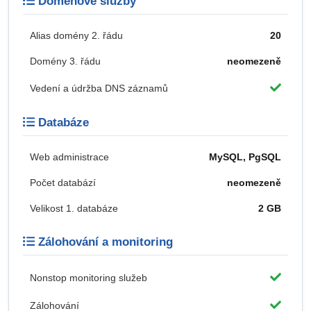
Doménové služby
Alias domény 2. řádu
20
Domény 3. řádu
neomezeně
Vedení a údržba DNS záznamů
Databáze
Web administrace
MySQL, PgSQL
Počet databází
neomezeně
Velikost 1. databáze
2 GB
Zálohování a monitoring
Nonstop monitoring služeb
Zálohování