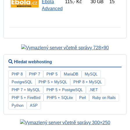
Ebola
115,- Kč
30 GB
15
Advanced
Hledat webhosting
PHP 8
PHP 7
PHP 5
MariaDB
MySQL
PostgreSQL
PHP 5 + MySQL
PHP 8 + MySQL
PHP 7 + MySQL
PHP 5 + PostgreSQL
.NET
PHP 5 + FireBird
PHP5 + SQLite
Perl
Ruby on Rails
Python
ASP