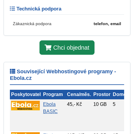
Technická podpora
Zákaznická podpora
telefon, email
Chci objednat
Související Webhostingové programy -
Ebola.cz
Poskytovatel
Program
Cena/měs.
Prostor
Domény
Ebola
45,- Kč
10 GB
5
BASIC