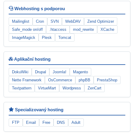
Webhosting s podporou
Mailinglist
Cron
SVN
WebDAV
Zend Optimizer
Safe_mode on/off
.htaccess
mod_rewrite
XCache
ImageMagick
Plesk
Tomcat
Aplikační hosting
DokuWiki
Drupal
Joomla!
Magento
Nette Framework
OsCommerce
phpBB
PrestaShop
Textpattern
VirtueMart
Wordpress
ZenCart
Specializovaný hosting
FTP
Email
Free
DNS
Adult