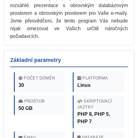
rozsáhlé prezentace s obrovským databázovým
prostorem a obrovským prostorem pro Vaše e-maily.
Jsme přesvědčeni, že tento program Vás nebude
nijak omezovat ve Vašich určitě náročných
požadavcích.
Základní parametry
POČET DOMÉN
PLATFORMA
30
Linux
PROSTOR
SKRIPTOVACÍ
JAZYKY
50 GB
PHP 8, PHP 5,
PHP 7
EMAIL
DATABÁZE