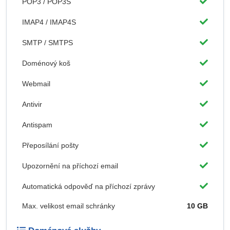
POP3 / POP3S
IMAP4 / IMAP4S
SMTP / SMTPS
Doménový koš
Webmail
Antivir
Antispam
Přeposílání pošty
Upozornění na příchozí email
Automatická odpověď na příchozí zprávy
Max. velikost email schránky
10 GB