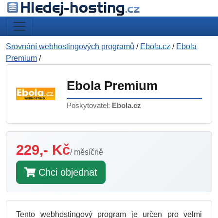
Srovnání webhostingových programů
/
Ebola.cz
/
Ebola
Premium
/
Ebola Premium
Poskytovatel:
Ebola.cz
229,- Kč
/ měsíčně
Chci objednat
Tento webhostingový program je určen pro velmi