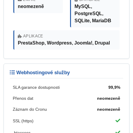
neomezeně
MySQL,
PostgreSQL,
SQLite, MariaDB
APLIKACE
PrestaShop, Wordpress, Joomla!, Drupal
Webhostingové služby
SLA garance dostupnosti
99,9%
Přenos dat
neomezeně
Záznam do Cronu
neomezeně
SSL (https)
.htaccess