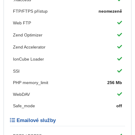
FTP/FTPS přístup
neomezeně
Web FTP
Zend Optimizer
Zend Accelerator
IonCube Loader
SSI
PHP memory_limit
256 Mb
WebDAV
Safe_mode
off
Emailové služby