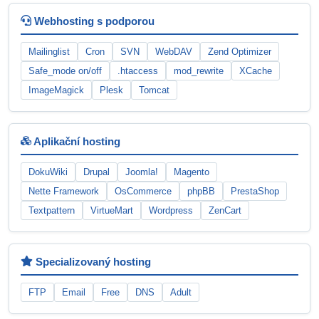
Webhosting s podporou
Mailinglist
Cron
SVN
WebDAV
Zend Optimizer
Safe_mode on/off
.htaccess
mod_rewrite
XCache
ImageMagick
Plesk
Tomcat
Aplikační hosting
DokuWiki
Drupal
Joomla!
Magento
Nette Framework
OsCommerce
phpBB
PrestaShop
Textpattern
VirtueMart
Wordpress
ZenCart
Specializovaný hosting
FTP
Email
Free
DNS
Adult