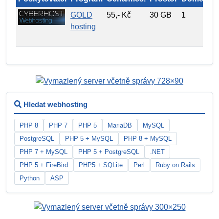
GOLD
55,- Kč
30 GB
1
hosting
Hledat webhosting
PHP 8
PHP 7
PHP 5
MariaDB
MySQL
PostgreSQL
PHP 5 + MySQL
PHP 8 + MySQL
PHP 7 + MySQL
PHP 5 + PostgreSQL
.NET
PHP 5 + FireBird
PHP5 + SQLite
Perl
Ruby on Rails
Python
ASP