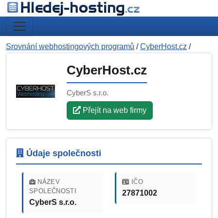
Srovnání webhostingových programů
/
CyberHost.cz
/
CyberHost.cz
CyberS s.r.o.
Přejít na web firmy
Údaje společnosti
NÁZEV
IČO
SPOLEČNOSTI
27871002
CyberS s.r.o.