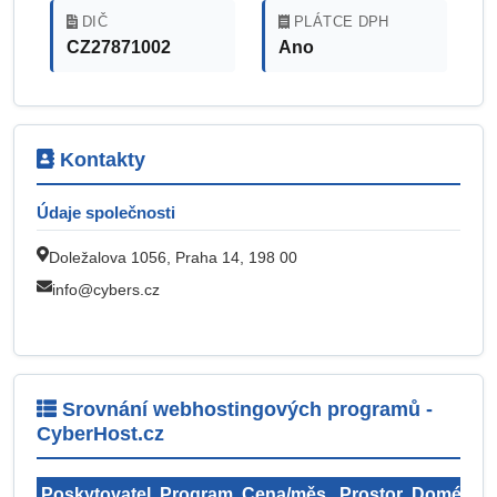
DIČ
PLÁTCE DPH
CZ27871002
Ano
Kontakty
Údaje společnosti
Doležalova 1056, Praha 14, 198 00
info@cybers.cz
Srovnání webhostingových programů -
CyberHost.cz
Poskytovatel
Program
Cena/měs.
Prostor
Domény