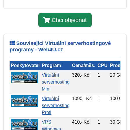
Chci objednat
Související Virtuální serverhostingové
programy - Web4U.cz
Poskytovatel
Program
Cena/měs.
CPU
Prostor
Virtuální
320,- Kč
1
20 GB
serverhosting
Mini
Virtuální
1090,- Kč
1
100 GB
serverhosting
Profi
VPS
410,- Kč
1
30 GB
Windows