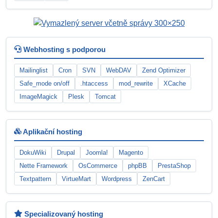
Webhosting s podporou
Mailinglist
Cron
SVN
WebDAV
Zend Optimizer
Safe_mode on/off
.htaccess
mod_rewrite
XCache
ImageMagick
Plesk
Tomcat
Aplikační hosting
DokuWiki
Drupal
Joomla!
Magento
Nette Framework
OsCommerce
phpBB
PrestaShop
Textpattern
VirtueMart
Wordpress
ZenCart
Specializovaný hosting