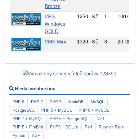
Bronze
VPS
1250,- Kč
1
100 GB
Windows
GOLD
VMS Mini
1320,- Kč
3
20 GB
Hledat webhosting
PHP 8
PHP 7
PHP 5
MariaDB
MySQL
PostgreSQL
PHP 5 + MySQL
PHP 8 + MySQL
PHP 7 + MySQL
PHP 5 + PostgreSQL
.NET
PHP 5 + FireBird
PHP5 + SQLite
Perl
Ruby on Rails
Python
ASP