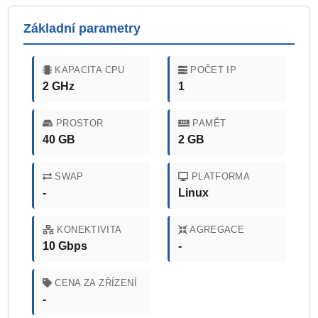
Základní parametry
KAPACITA CPU
POČET IP
2 GHz
1
PROSTOR
PAMĚT
40 GB
2 GB
SWAP
PLATFORMA
-
Linux
KONEKTIVITA
AGREGACE
10 Gbps
-
CENA ZA ZŘÍZENÍ
-