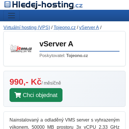
Virtuální hosting (VPS)
/
Tojeono.cz
/
vServer A
/
vServer A
Poskytovatel:
Tojeono.cz
990,- Kč
/ měsíčně
Chci objednat
Nainstalovaný a odladěný VMS server s vyhrazeným
výkonem. 50000 MB prostoru 3x vCPU 2.33 GHz