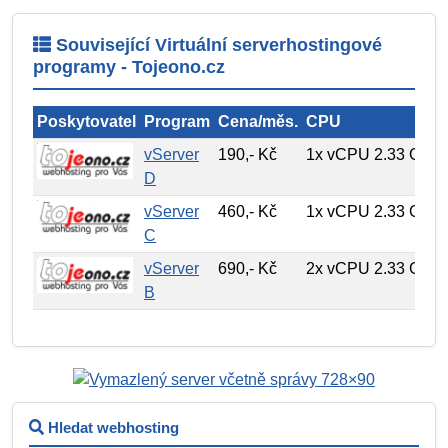
Související Virtuální serverhostingové
programy - Tojeono.cz
Poskytovatel
Program
Cena/měs.
CPU
vServer
190,- Kč
1x vCPU 2.33 GHz
D
vServer
460,- Kč
1x vCPU 2.33 GHz
C
vServer
690,- Kč
2x vCPU 2.33 GHz
B
Hledat webhosting