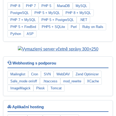
PHP 8
PHP 7
PHP 5
MariaDB
MySQL
PostgreSQL
PHP 5 + MySQL
PHP 8 + MySQL
PHP 7 + MySQL
PHP 5 + PostgreSQL
.NET
PHP 5 + FireBird
PHP5 + SQLite
Perl
Ruby on Rails
Python
ASP
Webhosting s podporou
Mailinglist
Cron
SVN
WebDAV
Zend Optimizer
Safe_mode on/off
.htaccess
mod_rewrite
XCache
ImageMagick
Plesk
Tomcat
Aplikační hosting