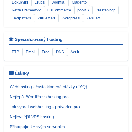
DokuWiki
Drupal
Joomla!
Magento
Nette Framework
OsCommerce
phpBB
PrestaShop
Textpattern
VirtueMart
Wordpress
ZenCart
Specializovaný hosting
FTP
Email
Free
DNS
Adult
Články
Webhosting - často kladené otázky (FAQ)
Nejlepší WordPress hosting pro...
Jak vybrat webhosting - průvodce pro...
Nejlevnější VPS hosting
Přistupujte ke svým serverům...