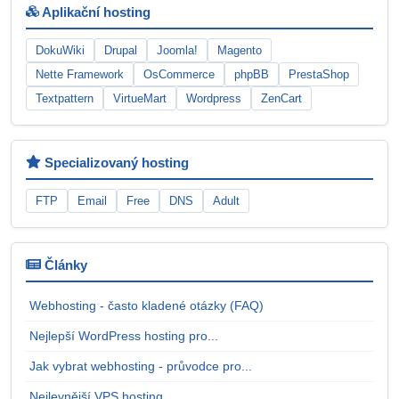
Aplikační hosting
DokuWiki
Drupal
Joomla!
Magento
Nette Framework
OsCommerce
phpBB
PrestaShop
Textpattern
VirtueMart
Wordpress
ZenCart
Specializovaný hosting
FTP
Email
Free
DNS
Adult
Články
Webhosting - často kladené otázky (FAQ)
Nejlepší WordPress hosting pro...
Jak vybrat webhosting - průvodce pro...
Nejlevnější VPS hosting