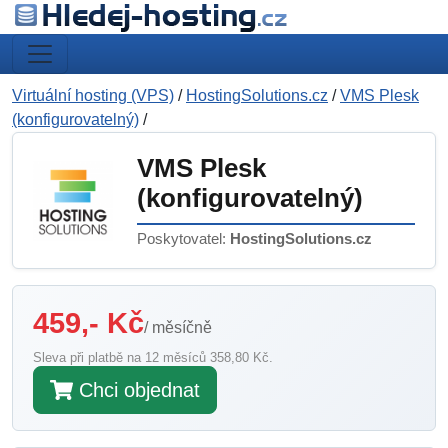
Virtuální hosting (VPS)
/
HostingSolutions.cz
/
VMS Plesk
(konfigurovatelný)
/
VMS Plesk
(konfigurovatelný)
Poskytovatel:
HostingSolutions.cz
459,- Kč
/ měsíčně
Sleva při platbě na 12 měsíců 358,80 Kč.
Chci objednat