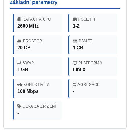
Základní parametry
KAPACITA CPU
POČET IP
2600 MHz
1-2
PROSTOR
PAMĚT
20 GB
1 GB
SWAP
PLATFORMA
1 GB
Linux
KONEKTIVITA
AGREGACE
100 Mbps
-
CENA ZA ZŘÍZENÍ
-