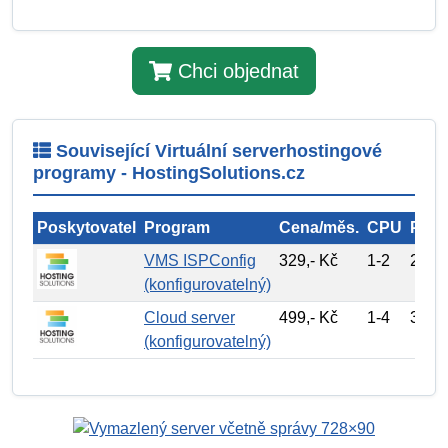
Chci objednat
Související Virtuální serverhostingové
programy - HostingSolutions.cz
Poskytovatel
Program
Cena/měs.
CPU
Pros
VMS ISPConfig
329,- Kč
1-2
20 G
(konfigurovatelný)
Cloud server
499,- Kč
1-4
30 G
(konfigurovatelný)