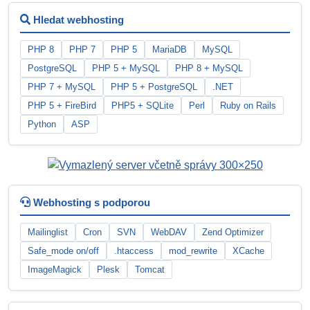
Hledat webhosting
PHP 8
PHP 7
PHP 5
MariaDB
MySQL
PostgreSQL
PHP 5 + MySQL
PHP 8 + MySQL
PHP 7 + MySQL
PHP 5 + PostgreSQL
.NET
PHP 5 + FireBird
PHP5 + SQLite
Perl
Ruby on Rails
Python
ASP
Webhosting s podporou
Mailinglist
Cron
SVN
WebDAV
Zend Optimizer
Safe_mode on/off
.htaccess
mod_rewrite
XCache
ImageMagick
Plesk
Tomcat