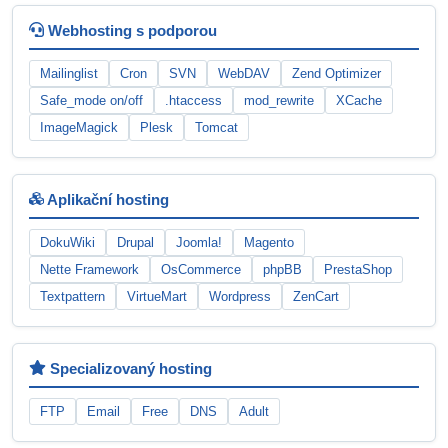
Webhosting s podporou
Mailinglist
Cron
SVN
WebDAV
Zend Optimizer
Safe_mode on/off
.htaccess
mod_rewrite
XCache
ImageMagick
Plesk
Tomcat
Aplikační hosting
DokuWiki
Drupal
Joomla!
Magento
Nette Framework
OsCommerce
phpBB
PrestaShop
Textpattern
VirtueMart
Wordpress
ZenCart
Specializovaný hosting
FTP
Email
Free
DNS
Adult