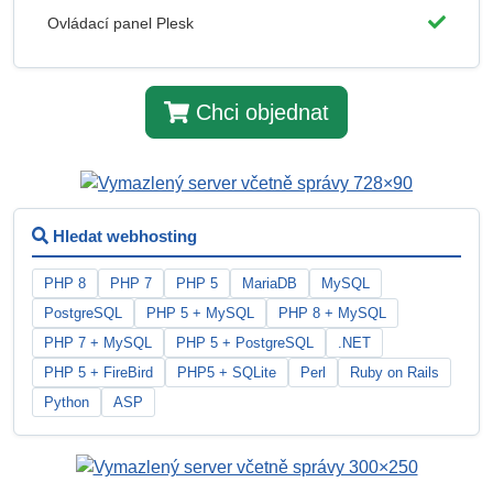
Ovládací panel Plesk
Chci objednat
Hledat webhosting
PHP 8
PHP 7
PHP 5
MariaDB
MySQL
PostgreSQL
PHP 5 + MySQL
PHP 8 + MySQL
PHP 7 + MySQL
PHP 5 + PostgreSQL
.NET
PHP 5 + FireBird
PHP5 + SQLite
Perl
Ruby on Rails
Python
ASP