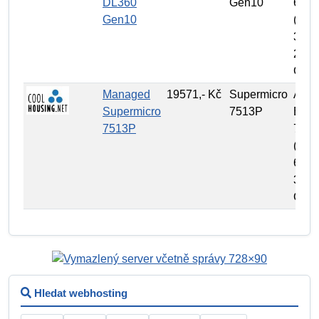
DL360
Gen10
6130
Gen10
(16C
32T,
2,1
GHz
Managed
19571,- Kč
Supermicro
AMD
Supermicro
7513P
EPY
7513P
751
(32C
64T,
3,7
GHz
Hledat webhosting