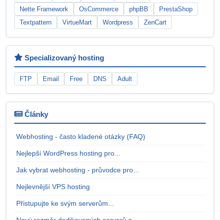
Nette Framework
OsCommerce
phpBB
PrestaShop
Textpattern
VirtueMart
Wordpress
ZenCart
Specializovaný hosting
FTP
Email
Free
DNS
Adult
Články
Webhosting - často kladené otázky (FAQ)
Nejlepší WordPress hosting pro...
Jak vybrat webhosting - průvodce pro...
Nejlevnější VPS hosting
Přistupujte ke svým serverům...
Nový rozměr dedikovaných serverů a...