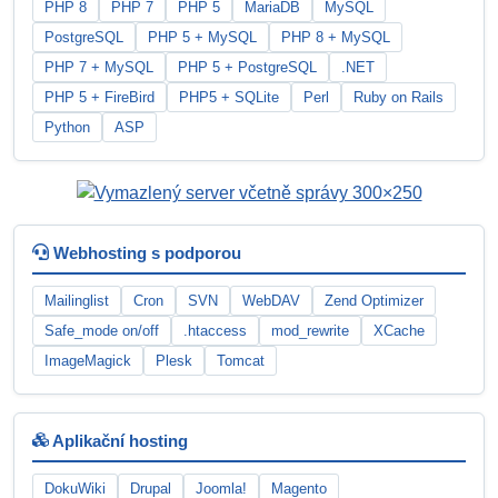
PHP 8
PHP 7
PHP 5
MariaDB
MySQL
PostgreSQL
PHP 5 + MySQL
PHP 8 + MySQL
PHP 7 + MySQL
PHP 5 + PostgreSQL
.NET
PHP 5 + FireBird
PHP5 + SQLite
Perl
Ruby on Rails
Python
ASP
Webhosting s podporou
Mailinglist
Cron
SVN
WebDAV
Zend Optimizer
Safe_mode on/off
.htaccess
mod_rewrite
XCache
ImageMagick
Plesk
Tomcat
Aplikační hosting
DokuWiki
Drupal
Joomla!
Magento