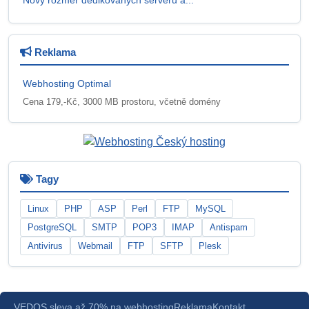
Reklama
Webhosting Optimal
Cena 179,-Kč, 3000 MB prostoru, včetně domény
Tagy
Linux
PHP
ASP
Perl
FTP
MySQL
PostgreSQL
SMTP
POP3
IMAP
Antispam
Antivirus
Webmail
FTP
SFTP
Plesk
VEDOS sleva až 70% na webhosting
Reklama
Kontakt