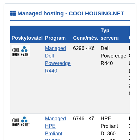
Managed hosting - COOLHOUSING.NET
Typ
Poskytovatel
Program
Cena/měs.
serveru
CPU
Managed
6296,- Kč
Dell
Intel
Dell
Poweredge
Gold
Poweredge
R440
6130
R440
(16C
32T,
2,1
GHz
Managed
6746,- Kč
HPE
Intel
HPE
Proliant
Xeo
Proliant
DL360
Gold